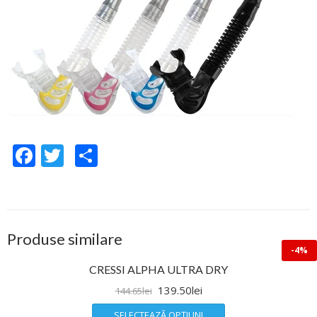
Facebook
Twitter
Share
Produse similare
-4%
CRESSI ALPHA ULTRA DRY
139.50
lei
144.65
lei
SELECTEAZĂ OPȚIUNI