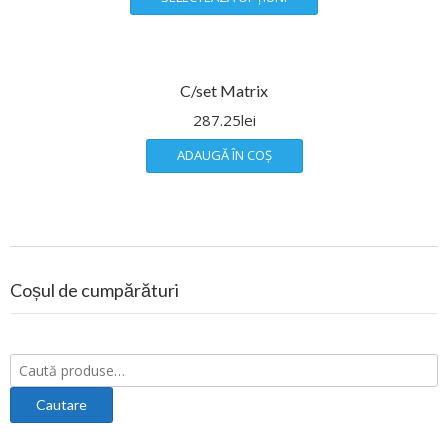
C/set Matrix
287.25
lei
ADAUGĂ ÎN COȘ
Coșul de cumpărături
Caută: