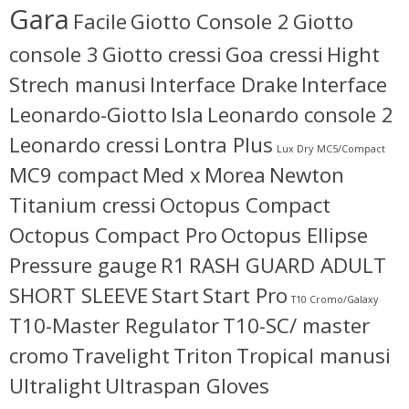
Gara
Facile
Giotto Console 2
Giotto
console 3
Giotto cressi
Goa cressi
Hight
Strech manusi
Interface Drake
Interface
Leonardo-Giotto
Isla
Leonardo console 2
Leonardo cressi
Lontra Plus
Lux Dry
MC5/Compact
MC9 compact
Med x
Morea
Newton
Titanium cressi
Octopus Compact
Octopus Compact Pro
Octopus Ellipse
Pressure gauge
R1
RASH GUARD ADULT
SHORT SLEEVE
Start
Start Pro
T10 Cromo/Galaxy
T10-Master Regulator
T10-SC/ master
cromo
Travelight
Triton
Tropical manusi
Ultralight
Ultraspan Gloves