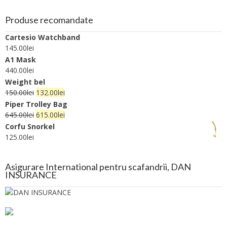
Produse recomandate
Cartesio Watchband
145.00
lei
A1 Mask
440.00
lei
Weight bel
150.00
lei
132.00
lei
Piper Trolley Bag
645.00
lei
615.00
lei
Corfu Snorkel
125.00
lei
Asigurare International pentru scafandrii, DAN
INSURANCE