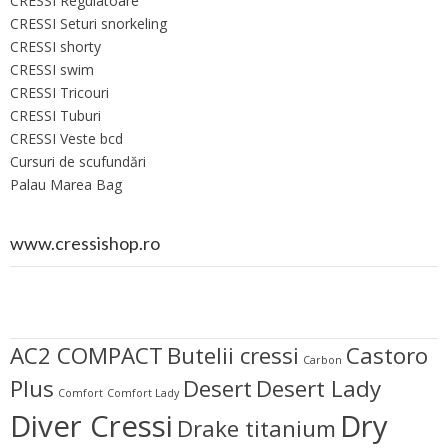
CRESSI Regulatoare
CRESSI Seturi snorkeling
CRESSI shorty
CRESSI swim
CRESSI Tricouri
CRESSI Tuburi
CRESSI Veste bcd
Cursuri de scufundări
Palau Marea Bag
www.cressishop.ro
AC2 COMPACT
Butelii cressi
Castoro
Carbon
Plus
Desert
Desert Lady
Comfort
Comfort Lady
Diver Cressi
Dry
Drake titanium