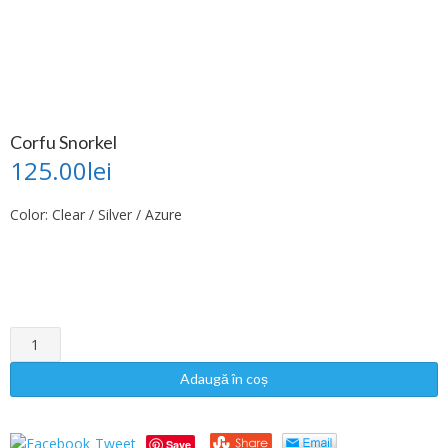
Corfu Snorkel
125.00
lei
Color:
Clear / Silver / Azure
Cantitate
Adaugă în coș
Tweet
Save