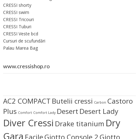
CRESSI shorty
CRESSI swim
CRESSI Tricouri
CRESSI Tuburi
CRESSI Veste bcd
Cursuri de scufundări
Palau Marea Bag
www.cressishop.ro
AC2 COMPACT
Butelii cressi
Castoro
Carbon
Plus
Desert
Desert Lady
Comfort
Comfort Lady
Diver Cressi
Dry
Drake titanium
Gara
Facile
Giotto Console 2
Giotto