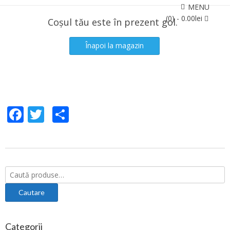
MENU
(0) -
0.00
lei
Coșul tău este în prezent gol.
Înapoi la magazin
Facebook
Twitter
Share
Caută:
Categorii