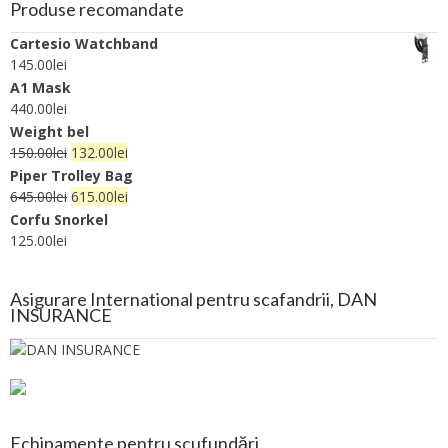
Produse recomandate
Cartesio Watchband
145.00
lei
A1 Mask
440.00
lei
Weight bel
150.00
lei
132.00
lei
Piper Trolley Bag
645.00
lei
615.00
lei
Corfu Snorkel
125.00
lei
Asigurare International pentru scafandrii, DAN
INSURANCE
Echipamente pentru scufundări