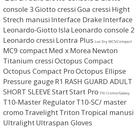
console 3
Giotto cressi
Goa cressi
Hight
Strech manusi
Interface Drake
Interface
Leonardo-Giotto
Isla
Leonardo console 2
Leonardo cressi
Lontra Plus
Lux Dry
MC5/Compact
MC9 compact
Med x
Morea
Newton
Titanium cressi
Octopus Compact
Octopus Compact Pro
Octopus Ellipse
Pressure gauge
R1
RASH GUARD ADULT
SHORT SLEEVE
Start
Start Pro
T10 Cromo/Galaxy
T10-Master Regulator
T10-SC/ master
cromo
Travelight
Triton
Tropical manusi
Ultralight
Ultraspan Gloves